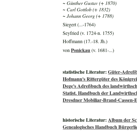
~ Günther Gustav (+ 1870)
~ Carl Gottlob (+ 1832)
~ Johann Georg (+ 1788)
Siegert (...-1764)
Seyfried (v. 1724-n. 1755)
Hoffmann (17.-18. Jh.)
Ponickau
von
(v. 1681-...)
statistische Literatur:
Güter-Adreßb
Hofmann's Rittergüter des Königre
Dege's Adreßbuch des landwirthsch
Statist. Handbuch der Landwirthsc
Dresdner Mobiliar-Brand-Cassen-E
historische Literatur:
Album der Sch
Genealogisches Handbuch Bürgerli