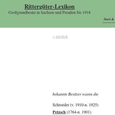
Rittergüter-Lexikon
Großgrundbesitz in Sachsen und Preußen bis 1918
Start &
« zurück
bekannte Besitzer waren die
Schroeder (v. 1910-n. 1925)
Petzsch
(1764-n. 1901)