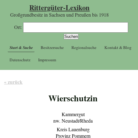
Rittergüter-Lexikon
Großgrundbesitz in Sachsen und Preußen bis 1918
Ort:
Start & Suche
Besitzersuche
Regionalsuche
Kontakt & Blog
Datenschutz
Impressum
« zurück
Wierschutzin
Kammergut
nw. Neustadt/Rheda
Kreis Lauenburg
Provinz Pommern