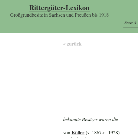
Rittergüter-Lexikon
Großgrundbesitz in Sachsen und Preußen bis 1918
Start &
« zurück
bekannte Besitzer waren die
Köller
von
(v. 1867-n. 1928)