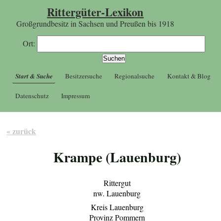
Rittergüter-Lexikon
Großgrundbesitz in Sachsen und Preußen bis 1918
Ort:
Start & Suche
Besitzersuche
Regionalsuche
Kontakt & Blog
Datenschutz
Impressum
« zurück
Krampe (Lauenburg)
Rittergut
nw. Lauenburg
Kreis Lauenburg
Provinz Pommern