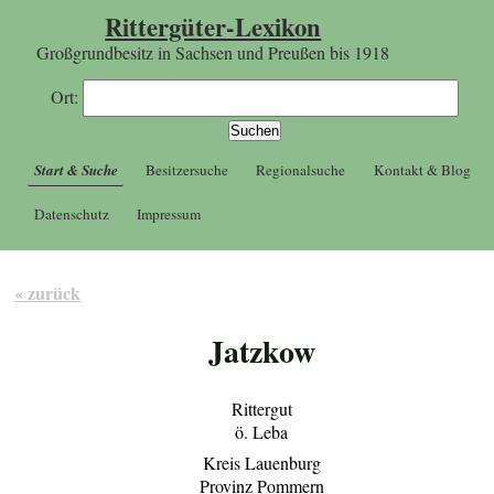
Rittergüter-Lexikon
Großgrundbesitz in Sachsen und Preußen bis 1918
Ort:
Start & Suche
Besitzersuche
Regionalsuche
Kontakt & Blog
Datenschutz
Impressum
« zurück
Jatzkow
Rittergut
ö. Leba
Kreis Lauenburg
Provinz Pommern