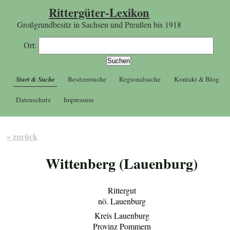
Rittergüter-Lexikon
Großgrundbesitz in Sachsen und Preußen bis 1918
Ort:
Start & Suche
Besitzersuche
Regionalsuche
Kontakt & Blog
Datenschutz
Impressum
« zurück
Wittenberg (Lauenburg)
Rittergut
nö. Lauenburg
Kreis Lauenburg
Provinz Pommern