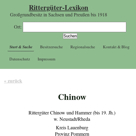
Rittergüter-Lexikon
Großgrundbesitz in Sachsen und Preußen bis 1918
Ort:
Start & Suche
Besitzersuche
Regionalsuche
Kontakt & Blog
Datenschutz
Impressum
« zurück
Chinow
Rittergüter Chinow und Hammer (bis 19. Jh.)
w. Neustadt/Rheda
Kreis Lauenburg
Provinz Pommern