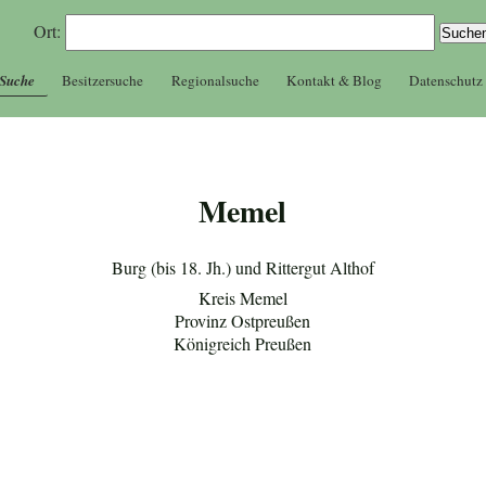
Ort:
 Suche
Besitzersuche
Regionalsuche
Kontakt & Blog
Datenschutz
Memel
Burg (bis 18. Jh.) und Rittergut Althof
Kreis Memel
Provinz Ostpreußen
Königreich Preußen