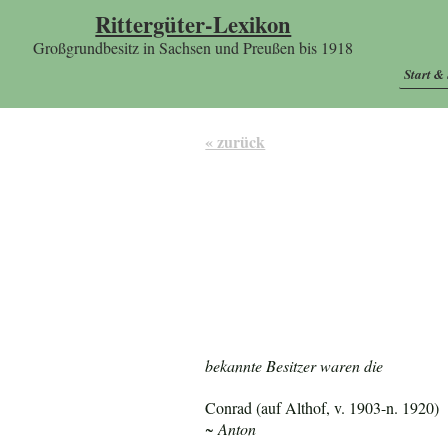
Rittergüter-Lexikon
Großgrundbesitz in Sachsen und Preußen bis 1918
Start &
« zurück
bekannte Besitzer waren die
Conrad (auf Althof, v. 1903-n. 1920)
~ Anton