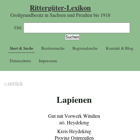
Rittergüter-Lexikon
Großgrundbesitz in Sachsen und Preußen bis 1918
Ort:
Start & Suche
Besitzersuche
Regionalsuche
Kontakt & Blog
Datenschutz
Impressum
« zurück
Lapienen
Gut mit Vorwerk Witullen
nö. Heydekrug
Kreis Heydekrug
Provinz Ostpreußen