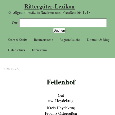
Rittergüter-Lexikon
Großgrundbesitz in Sachsen und Preußen bis 1918
Ort:
Start & Suche
Besitzersuche
Regionalsuche
Kontakt & Blog
Datenschutz
Impressum
« zurück
Feilenhof
Gut
nw. Heydekrug
Kreis Heydekrug
Provinz Ostpreußen