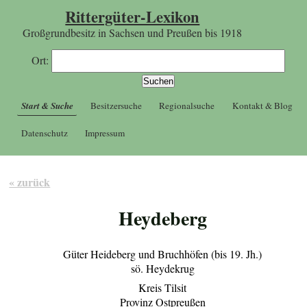
Rittergüter-Lexikon
Großgrundbesitz in Sachsen und Preußen bis 1918
Ort:
Start & Suche
Besitzersuche
Regionalsuche
Kontakt & Blog
Datenschutz
Impressum
« zurück
Heydeberg
Güter Heideberg und Bruchhöfen (bis 19. Jh.)
sö. Heydekrug
Kreis Tilsit
Provinz Ostpreußen