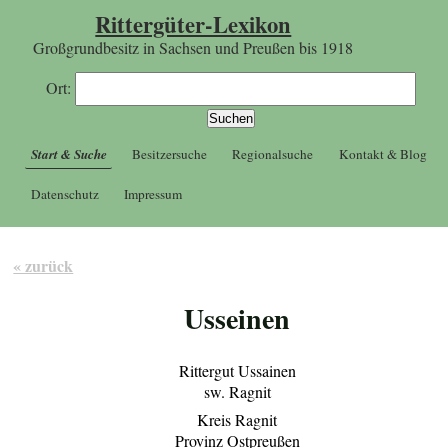
Rittergüter-Lexikon
Großgrundbesitz in Sachsen und Preußen bis 1918
Ort:
Start & Suche
Besitzersuche
Regionalsuche
Kontakt & Blog
Datenschutz
Impressum
« zurück
Usseinen
Rittergut Ussainen
sw. Ragnit
Kreis Ragnit
Provinz Ostpreußen