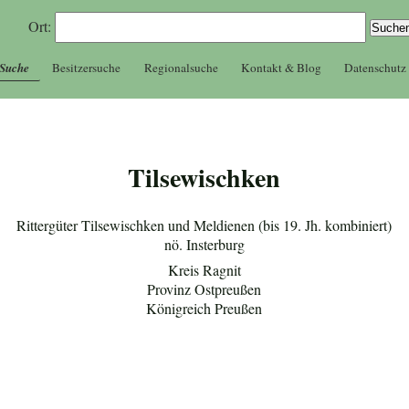
Ort:
 Suche
Besitzersuche
Regionalsuche
Kontakt & Blog
Datenschutz
Tilsewischken
Rittergüter Tilsewischken und Meldienen (bis 19. Jh. kombiniert)
nö. Insterburg
Kreis Ragnit
Provinz Ostpreußen
Königreich Preußen