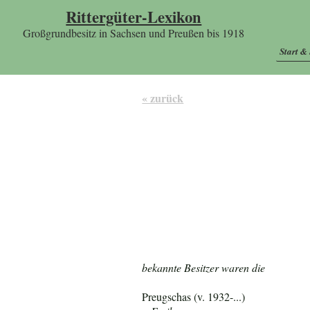
Rittergüter-Lexikon
Großgrundbesitz in Sachsen und Preußen bis 1918
Start &
« zurück
bekannte Besitzer waren die
Preugschas (v. 1932-...)