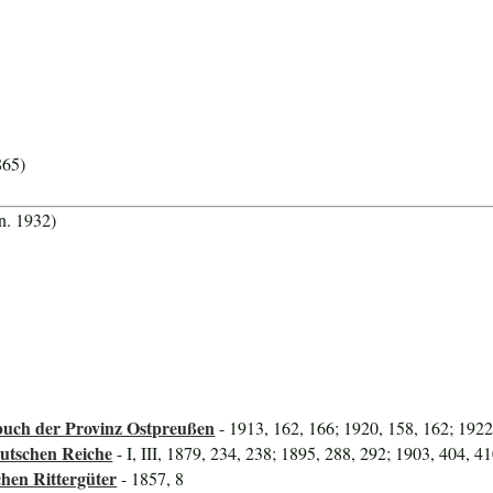
865)
n. 1932)
uch der Provinz Ostpreußen
- 1913, 162, 166; 1920, 158, 162; 1922
utschen Reiche
- I, III, 1879, 234, 238; 1895, 288, 292; 1903, 404, 4
hen Rittergüter
- 1857, 8