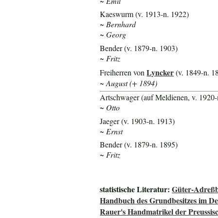
~ Emil
Kaeswurm (v. 1913-n. 1922)
~ Bernhard
~ Georg
Bender (v. 1879-n. 1903)
~ Fritz
Lyncker
Freiherren von
(v. 1849-n. 1
~ August (+ 1894)
Artschwager (auf Meldienen, v. 1920-
~ Otto
Jaeger (v. 1903-n. 1913)
~ Ernst
Bender (v. 1879-n. 1895)
~ Fritz
statistische Literatur:
Güter-Adreßb
Handbuch des Grundbesitzes im De
Rauer's Handmatrikel der Preussisc