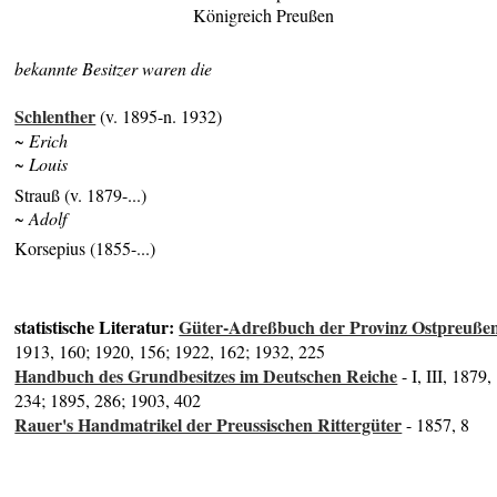
Königreich Preußen
bekannte Besitzer waren die
Schlenther
(v. 1895-n. 1932)
~ Erich
~ Louis
Strauß (v. 1879-...)
~ Adolf
Korsepius (1855-...)
statistische Literatur:
Güter-Adreßbuch der Provinz Ostpreuße
1913, 160; 1920, 156; 1922, 162; 1932, 225
Handbuch des Grundbesitzes im Deutschen Reiche
- I, III, 1879,
234; 1895, 286; 1903, 402
Rauer's Handmatrikel der Preussischen Rittergüter
- 1857, 8