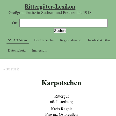
Rittergüter-Lexikon
Großgrundbesitz in Sachsen und Preußen bis 1918
Ort:
Start & Suche
Besitzersuche
Regionalsuche
Kontakt & Blog
Datenschutz
Impressum
« zurück
Karpotschen
Rittergut
nö. Insterburg
Kreis Ragnit
Provinz Ostpreußen