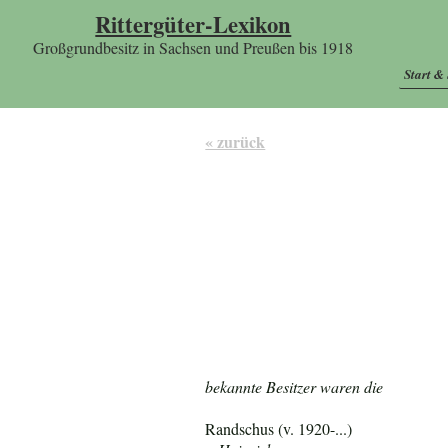
Rittergüter-Lexikon
Großgrundbesitz in Sachsen und Preußen bis 1918
Start &
« zurück
bekannte Besitzer waren die
Randschus (v. 1920-...)