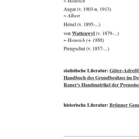
~ Heinrich
Augat (v. 1903-n. 1913)
~ Albert
Heisel (v. 1895-...)
Wattenwyl
von
(v. 1879-...)
~ Heinrich (+ 1888)
Preugschat (v. 1857-...)
statistische Literatur:
Güter-Adreßb
Handbuch des Grundbesitzes im De
Rauer's Handmatrikel der Preussisc
historische Literatur:
Brünner Gene