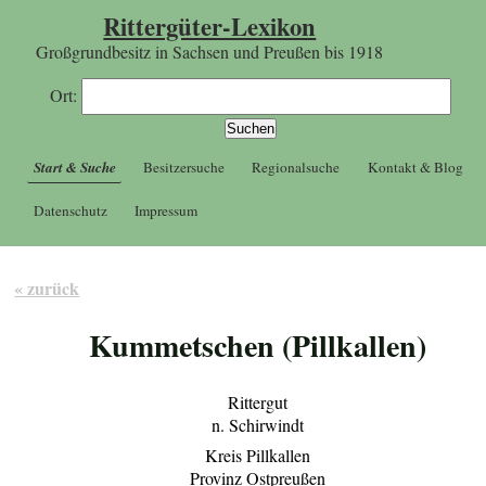
Rittergüter-Lexikon
Großgrundbesitz in Sachsen und Preußen bis 1918
Ort:
Start & Suche
Besitzersuche
Regionalsuche
Kontakt & Blog
Datenschutz
Impressum
« zurück
Kummetschen (Pillkallen)
Rittergut
n. Schirwindt
Kreis Pillkallen
Provinz Ostpreußen