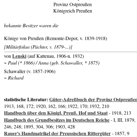
Provinz Ostpreußen
Königreich Preußen
bekannte Besitzer waren die
Könige von Preußen (Remonte-Depot, v. 1839-1918)
[Militärfiskus (Pächter, v. 1879-...)]
Lenski
von
(auf Kattenau, 1906-n. 1932)
~ Paul (* 1866) / Anna (geb. Schawaller, * 1875)
Schawaller (v. 1857-1906)
~ Richard
statistische Literatur:
Güter-Adreßbuch der Provinz Ostpreuße
1913, 168, 172; 1920, 162, 166; 1922, 170; 1932, 210
Handbuch über den Königl. Preuß. Hof und Staat
- 1918, 213
Handbuch des Grundbesitzes im Deutschen Reiche
- I, III, 1879,
246, 248; 1895, 304, 306; 1903, 428
Rauer's Handmatrikel der Preussischen Rittergüter
- 1857, 9