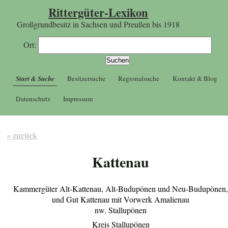
Rittergüter-Lexikon
Großgrundbesitz in Sachsen und Preußen bis 1918
Ort:
Start & Suche
Besitzersuche
Regionalsuche
Kontakt & Blog
Datenschutz
Impressum
« zurück
Kattenau
Kammergüter Alt-Kattenau, Alt-Budupönen und Neu-Budupönen
und Gut Kattenau mit Vorwerk Amalienau
nw. Stallupönen
Kreis Stallupönen