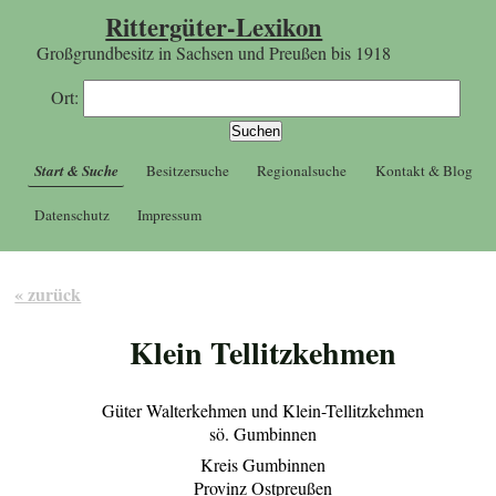
Rittergüter-Lexikon
Großgrundbesitz in Sachsen und Preußen bis 1918
Ort:
Start & Suche
Besitzersuche
Regionalsuche
Kontakt & Blog
Datenschutz
Impressum
« zurück
Klein Tellitzkehmen
Güter Walterkehmen und Klein-Tellitzkehmen
sö. Gumbinnen
Kreis Gumbinnen
Provinz Ostpreußen