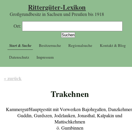
Rittergüter-Lexikon
Großgrundbesitz in Sachsen und Preußen bis 1918
Ort:
Start & Suche
Besitzersuche
Regionalsuche
Kontakt & Blog
Datenschutz
Impressum
« zurück
Trakehnen
Kammergut/Hauptgestüt mit Vorwerken Bajohrgallen, Danzkehmen
Guddin, Gurdszen, Jodzlauken, Jonasthal, Kalpakin und
Mattischkehmen
ö. Gumbinnen