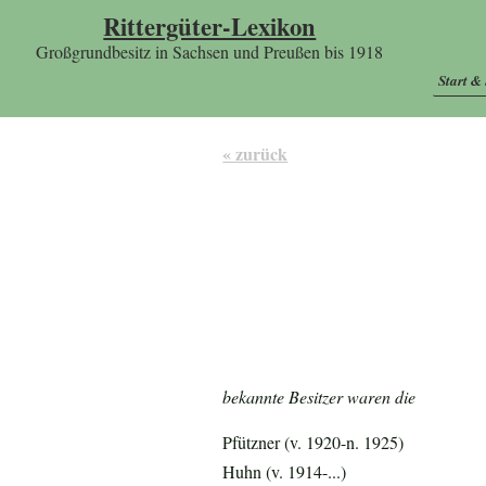
Rittergüter-Lexikon
Großgrundbesitz in Sachsen und Preußen bis 1918
Start &
« zurück
bekannte Besitzer waren die
Pfützner (v. 1920-n. 1925)
Huhn (v. 1914-...)