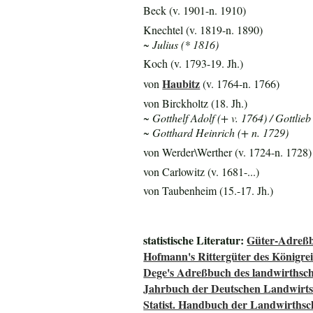
Beck (v. 1901-n. 1910)
Knechtel (v. 1819-n. 1890)
~ Julius (* 1816)
Koch (v. 1793-19. Jh.)
Haubitz
von
(v. 1764-n. 1766)
von Birckholtz (18. Jh.)
~ Gotthelf Adolf (+ v. 1764) / Gottlie
~ Gotthard Heinrich (+ n. 1729)
von Werder\Werther (v. 1724-n. 1728)
von Carlowitz (v. 1681-...)
von Taubenheim (15.-17. Jh.)
statistische Literatur:
Güter-Adreßb
Hofmann's Rittergüter des Königre
Dege's Adreßbuch des landwirthsch
Jahrbuch der Deutschen Landwirtsc
Statist. Handbuch der Landwirthsc