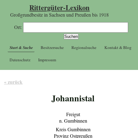
Rittergüter-Lexikon
Großgrundbesitz in Sachsen und Preußen bis 1918
Ort:
Start & Suche
Besitzersuche
Regionalsuche
Kontakt & Blog
Datenschutz
Impressum
« zurück
Johannistal
Freigut
n. Gumbinnen
Kreis Gumbinnen
Provinz Ostpreußen