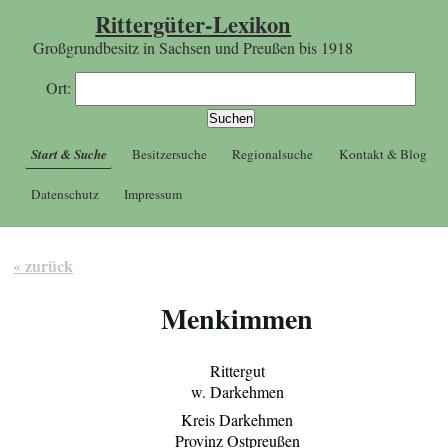
Rittergüter-Lexikon
Großgrundbesitz in Sachsen und Preußen bis 1918
Ort:
Start & Suche
Besitzersuche
Regionalsuche
Kontakt & Blog
Datenschutz
Impressum
« zurück
Menkimmen
Rittergut
w. Darkehmen
Kreis Darkehmen
Provinz Ostpreußen