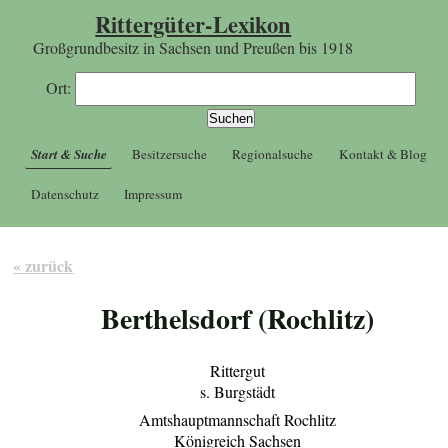
Rittergüter-Lexikon
Großgrundbesitz in Sachsen und Preußen bis 1918
Ort:
Start & Suche
Besitzersuche
Regionalsuche
Kontakt & Blog
Datenschutz
Impressum
« zurück
Berthelsdorf (Rochlitz)
Rittergut
s. Burgstädt
Amtshauptmannschaft Rochlitz
Königreich Sachsen