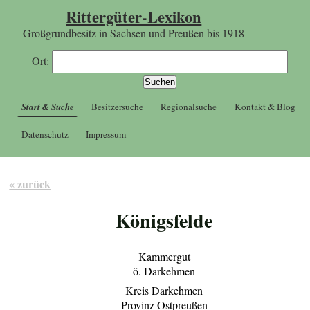
Rittergüter-Lexikon
Großgrundbesitz in Sachsen und Preußen bis 1918
Ort:
Start & Suche
Besitzersuche
Regionalsuche
Kontakt & Blog
Datenschutz
Impressum
« zurück
Königsfelde
Kammergut
ö. Darkehmen
Kreis Darkehmen
Provinz Ostpreußen