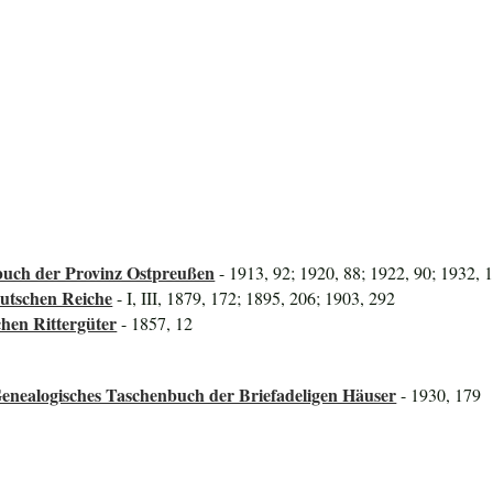
uch der Provinz Ostpreußen
- 1913, 92; 1920, 88; 1922, 90; 1932, 
utschen Reiche
- I, III, 1879, 172; 1895, 206; 1903, 292
hen Rittergüter
- 1857, 12
enealogisches Taschenbuch der Briefadeligen Häuser
- 1930, 179