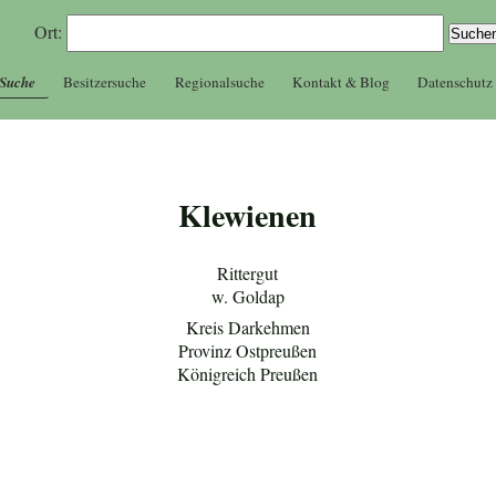
Ort:
 Suche
Besitzersuche
Regionalsuche
Kontakt & Blog
Datenschutz
Klewienen
Rittergut
w. Goldap
Kreis Darkehmen
Provinz Ostpreußen
Königreich Preußen