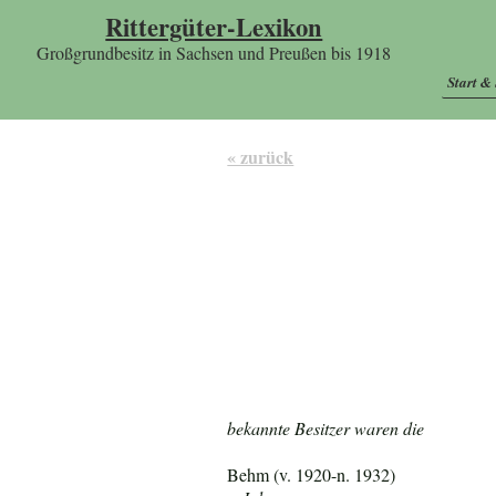
Rittergüter-Lexikon
Großgrundbesitz in Sachsen und Preußen bis 1918
Start &
« zurück
bekannte Besitzer waren die
Behm (v. 1920-n. 1932)