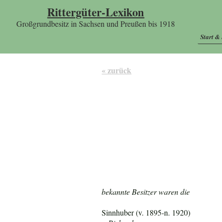
Rittergüter-Lexikon
Großgrundbesitz in Sachsen und Preußen bis 1918
Start &
« zurück
bekannte Besitzer waren die
Sinnhuber (v. 1895-n. 1920)