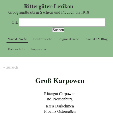
Rittergüter-Lexikon
Großgrundbesitz in Sachsen und Preußen bis 1918
Ort:
Start & Suche
Besitzersuche
Regionalsuche
Kontakt & Blog
Datenschutz
Impressum
« zurück
Groß Karpowen
Rittergut Carpowen
nö. Nordenburg
Kreis Darkehmen
Provinz Ostpreußen