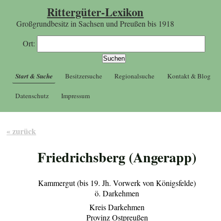
Rittergüter-Lexikon
Großgrundbesitz in Sachsen und Preußen bis 1918
Ort:
Start & Suche
Besitzersuche
Regionalsuche
Kontakt & Blog
Datenschutz
Impressum
« zurück
Friedrichsberg (Angerapp)
Kammergut (bis 19. Jh. Vorwerk von Königsfelde)
ö. Darkehmen
Kreis Darkehmen
Provinz Ostpreußen