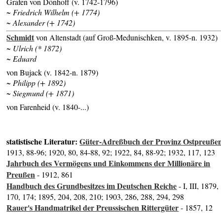
Grafen von Dönhoff (v. 1742-1796)
~ Friedrich Wilhelm (+ 1774)
~ Alexander (+ 1742)
Schmidt
von Altenstadt (auf Groß-Medunischken, v. 1895-n. 1932)
~ Ulrich (* 1872)
~ Eduard
von Bujack (v. 1842-n. 1879)
~ Philipp (+ 1892)
~ Siegmund (+ 1871)
von Farenheid (v. 1840-...)
statistische Literatur:
Güter-Adreßbuch der Provinz Ostpreuße
1913, 88-96; 1920, 80, 84-88, 92; 1922, 84, 88-92; 1932, 117, 123
Jahrbuch des Vermögens und Einkommens der Millionäre in
Preußen
- 1912, 861
Handbuch des Grundbesitzes im Deutschen Reiche
- I, III, 1879,
170, 174; 1895, 204, 208, 210; 1903, 286, 288, 294, 298
Rauer's Handmatrikel der Preussischen Rittergüter
- 1857, 12