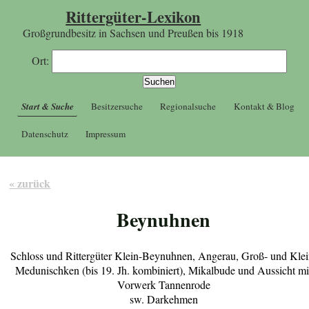
Rittergüter-Lexikon
Großgrundbesitz in Sachsen und Preußen bis 1918
Ort:
Start & Suche
Besitzersuche
Regionalsuche
Kontakt & Blog
Datenschutz
Impressum
« zurück
Beynuhnen
Schloss und Rittergüter Klein-Beynuhnen, Angerau, Groß- und Klei
Medunischken (bis 19. Jh. kombiniert), Mikalbude und Aussicht mi
Vorwerk Tannenrode
sw. Darkehmen