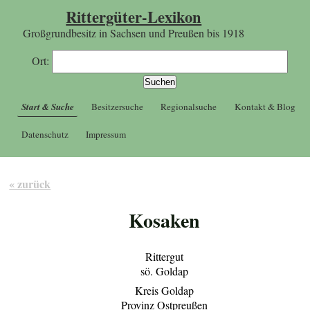
Rittergüter-Lexikon
Großgrundbesitz in Sachsen und Preußen bis 1918
Ort:
Start & Suche
Besitzersuche
Regionalsuche
Kontakt & Blog
Datenschutz
Impressum
« zurück
Kosaken
Rittergut
sö. Goldap
Kreis Goldap
Provinz Ostpreußen