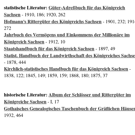
statistische Literatur:
Güter-Adreßbuch für das Königreich
Sachsen
- 1910, 186; 1920, 262
Hofmann's Rittergüter des Königreichs Sachsen
- 1901, 232; 191
272
Jahrbuch des Vermögens und Einkommens der Millionäre im
Königreich Sachsen
- 1912, 10
Staatshandbuch für das Königreich Sachsen
- 1897, 49
Statist. Handbuch der Landwirthschaft des Königreiches Sachs
- 1878, 444
Kirchlich-statistisches Handbuch für das Königreich Sachsen
-
1838, 122; 1845, 149; 1859, 159; 1868, 180; 1875, 37
historische Literatur:
Album der Schlösser und Rittergüter im
Königreiche Sachsen
- I, 17
Gothaisches Genealogisches Taschenbuch der Gräflichen Häuse
1932, 464