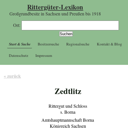
Rittergüter-Lexikon
Großgrundbesitz in Sachsen und Preußen bis 1918
Ort:
Start & Suche
Besitzersuche
Regionalsuche
Kontakt & Blog
Datenschutz
Impressum
« zurück
Zedtlitz
Rittergut und Schloss
s. Borna
Amtshauptmannschaft Borna
Königreich Sachsen