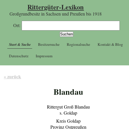
Rittergüter-Lexikon
Großgrundbesitz in Sachsen und Preußen bis 1918
Ort:
Start & Suche
Besitzersuche
Regionalsuche
Kontakt & Blog
Datenschutz
Impressum
« zurück
Blandau
Rittergut Groß Blandau
s. Goldap
Kreis Goldap
Provinz Ostpreußen