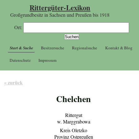
Rittergüter-Lexikon
Großgrundbesitz in Sachsen und Preußen bis 1918
Ort:
Start & Suche
Besitzersuche
Regionalsuche
Kontakt & Blog
Datenschutz
Impressum
« zurück
Chelchen
Rittergut
w. Marggrabowa
Kreis Oletzko
Provinz Ostpreußen