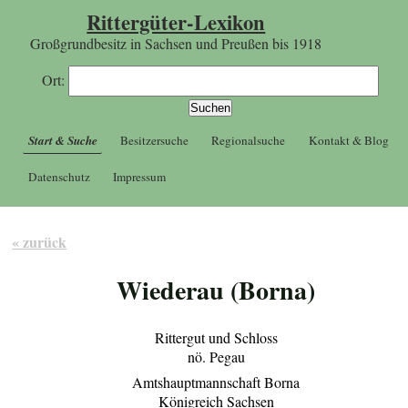
Rittergüter-Lexikon
Großgrundbesitz in Sachsen und Preußen bis 1918
Ort:
Start & Suche
Besitzersuche
Regionalsuche
Kontakt & Blog
Datenschutz
Impressum
« zurück
Wiederau (Borna)
Rittergut und Schloss
nö. Pegau
Amtshauptmannschaft Borna
Königreich Sachsen