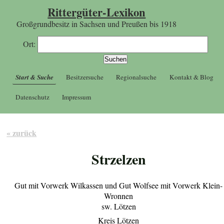
Rittergüter-Lexikon
Großgrundbesitz in Sachsen und Preußen bis 1918
Ort:
Start & Suche
Besitzersuche
Regionalsuche
Kontakt & Blog
Datenschutz
Impressum
« zurück
Strzelzen
Gut mit Vorwerk Wilkassen und Gut Wolfsee mit Vorwerk Klein-
Wronnen
sw. Lötzen
Kreis Lötzen