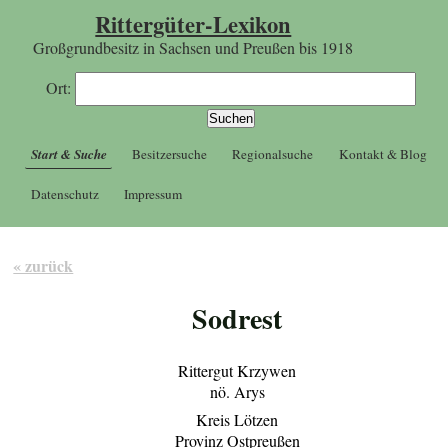
Rittergüter-Lexikon
Großgrundbesitz in Sachsen und Preußen bis 1918
Ort:
Start & Suche
Besitzersuche
Regionalsuche
Kontakt & Blog
Datenschutz
Impressum
« zurück
Sodrest
Rittergut Krzywen
nö. Arys
Kreis Lötzen
Provinz Ostpreußen