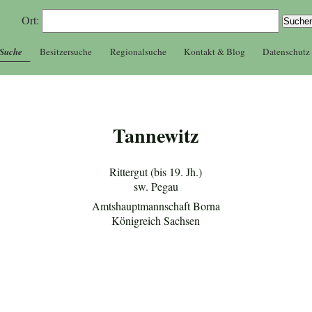
Ort:
 Suche
Besitzersuche
Regionalsuche
Kontakt & Blog
Datenschutz
Tannewitz
Rittergut (bis 19. Jh.)
sw. Pegau
Amtshauptmannschaft Borna
Königreich Sachsen