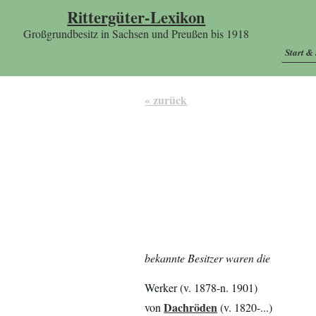
Rittergüter-Lexikon
Großgrundbesitz in Sachsen und Preußen bis 1918
Start &
« zurück
bekannte Besitzer waren die
Werker (v. 1878-n. 1901)
Dachröden
von
(v. 1820-...)