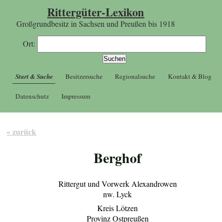
Rittergüter-Lexikon
Großgrundbesitz in Sachsen und Preußen bis 1918
Ort:
Start & Suche
Besitzersuche
Regionalsuche
Kontakt & Blog
Datenschutz
Impressum
« zurück
Berghof
Rittergut und Vorwerk Alexandrowen
nw. Lyck
Kreis Lötzen
Provinz Ostpreußen