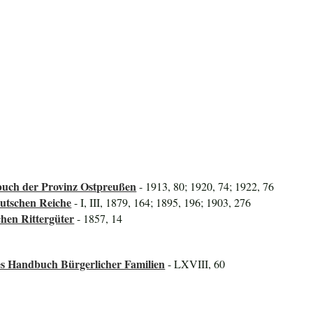
uch der Provinz Ostpreußen
- 1913, 80; 1920, 74; 1922, 76
utschen Reiche
- I, III, 1879, 164; 1895, 196; 1903, 276
hen Rittergüter
- 1857, 14
es Handbuch Bürgerlicher Familien
- LXVIII, 60