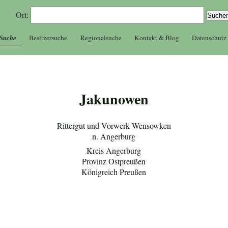
Ort:
 Suche
Besitzersuche
Regionalsuche
Kontakt & Blog
Datenschutz
Jakunowen
Rittergut und Vorwerk Wensowken
n. Angerburg
Kreis Angerburg
Provinz Ostpreußen
Königreich Preußen