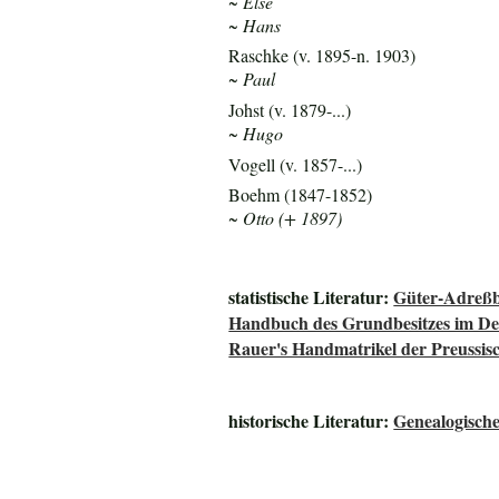
~ Else
~ Hans
Raschke (v. 1895-n. 1903)
~ Paul
Johst (v. 1879-...)
~ Hugo
Vogell (v. 1857-...)
Boehm (1847-1852)
~ Otto (+ 1897)
statistische Literatur:
Güter-Adreßb
Handbuch des Grundbesitzes im De
Rauer's Handmatrikel der Preussisc
historische Literatur:
Genealogisch