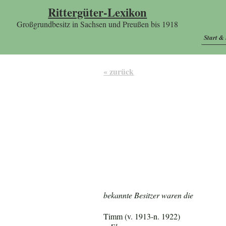
Rittergüter-Lexikon
Großgrundbesitz in Sachsen und Preußen bis 1918
Start &
« zurück
bekannte Besitzer waren die
Timm (v. 1913-n. 1922)