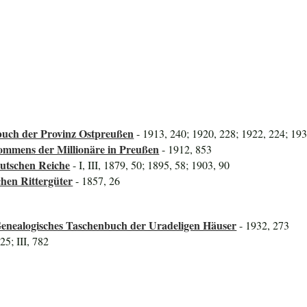
uch der Provinz Ostpreußen
- 1913, 240; 1920, 228; 1922, 224; 19
mmens der Millionäre in Preußen
- 1912, 853
utschen Reiche
- I, III, 1879, 50; 1895, 58; 1903, 90
hen Rittergüter
- 1857, 26
Genealogisches Taschenbuch der Uradeligen Häuser
- 1932, 273
825; III, 782