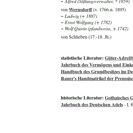
~ Alfred (Stiftungsverwalter, * 1859)
Wernsdorff
von
(v. 1766-n. 1895)
~ Ludwig (+ 1887)
~ Ernst Wolfgang (+ 1782)
~ Wolf Quirin (
pfandweise,
+ 1742)
von Schlieben (17.-18. Jh.)
statistische Literatur:
Güter-Adreßb
Jahrbuch des Vermögens und Einko
Handbuch des Grundbesitzes im De
Rauer's Handmatrikel der Preussisc
historische Literatur:
Gothaisches 
Jahrbuch des Deutschen Adels
- I, 