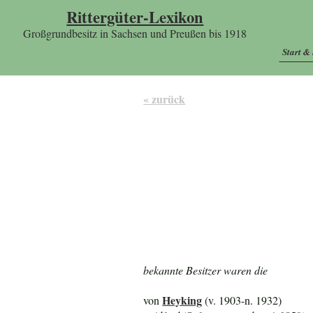
Rittergüter-Lexikon
Großgrundbesitz in Sachsen und Preußen bis 1918
Start &
« zurück
bekannte Besitzer waren die
Heyking
von
(v. 1903-n. 1932)