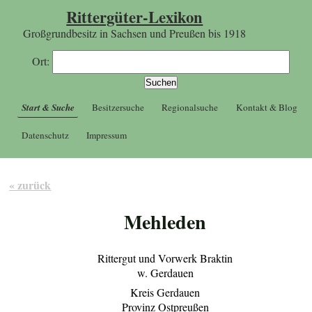
Rittergüter-Lexikon
Großgrundbesitz in Sachsen und Preußen bis 1918
Ort:
Start & Suche
Besitzersuche
Regionalsuche
Kontakt & Blog
Datenschutz
Impressum
« zurück
Mehleden
Rittergut und Vorwerk Braktin
w. Gerdauen
Kreis Gerdauen
Provinz Ostpreußen