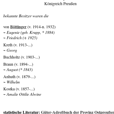
Königreich Preußen
bekannte Besitzer waren die
Böttinger
von
(v. 1914-n. 1932)
~ Eugenie (geb. Krupp, * 1884)
~ Friedrich (+ 1925)
Kreth (v. 1913-...)
~ Georg
Buchholtz (v. 1903-...)
Braun (v. 1894-...)
~ August (* 1843)
Anhuth (v. 1879-...)
~ Wilhelm
Kostka (v. 1857-...)
~ Amalie Ottilie Alwine
statistische Literatur:
Güter-Adreßbuch der Provinz Ostpreuße