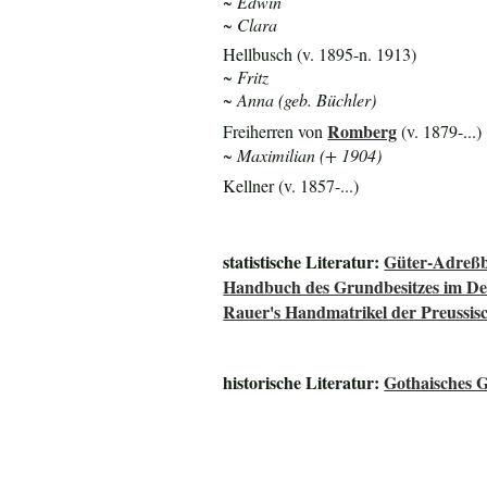
~ Edwin
~ Clara
Hellbusch (v. 1895-n. 1913)
~ Fritz
~ Anna (geb. Büchler)
Romberg
Freiherren von
(v. 1879-...)
~ Maximilian (+ 1904)
Kellner (v. 1857-...)
statistische Literatur:
Güter-Adreßb
Handbuch des Grundbesitzes im De
Rauer's Handmatrikel der Preussisc
historische Literatur:
Gothaisches 