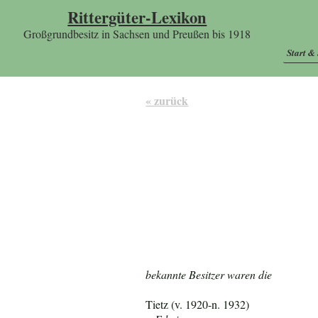
Rittergüter-Lexikon
Großgrundbesitz in Sachsen und Preußen bis 1918
Start &
« zurück
bekannte Besitzer waren die
Tietz (v. 1920-n. 1932)