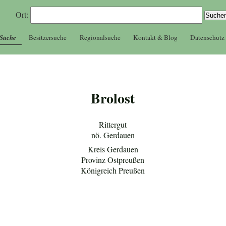
Ort:
 Suche
Besitzersuche
Regionalsuche
Kontakt & Blog
Datenschutz
Brolost
Rittergut
nö. Gerdauen
Kreis Gerdauen
Provinz Ostpreußen
Königreich Preußen