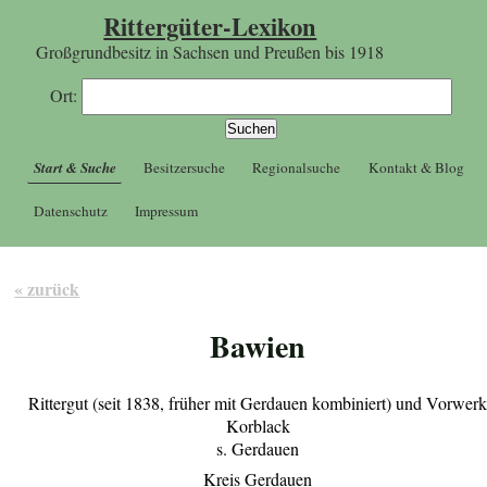
Rittergüter-Lexikon
Großgrundbesitz in Sachsen und Preußen bis 1918
Ort:
Start & Suche
Besitzersuche
Regionalsuche
Kontakt & Blog
Datenschutz
Impressum
« zurück
Bawien
Rittergut (seit 1838, früher mit Gerdauen kombiniert) und Vorwer
Korblack
s. Gerdauen
Kreis Gerdauen