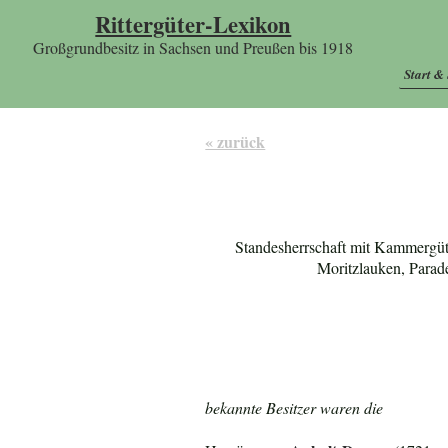
Rittergüter-Lexikon
Großgrundbesitz in Sachsen und Preußen bis 1918
Start &
« zurück
Standesherrschaft mit Kammergüt
Moritzlauken, Parad
bekannte Besitzer waren die