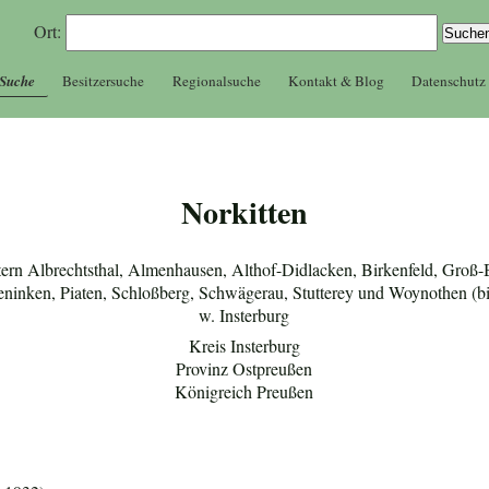
Ort:
 Suche
Besitzersuche
Regionalsuche
Kontakt & Blog
Datenschutz
Norkitten
ern Albrechtsthal, Almenhausen, Althof-Didlacken, Birkenfeld, Gro
eninken, Piaten, Schloßberg, Schwägerau, Stutterey und Woynothen (bis
w. Insterburg
Kreis Insterburg
Provinz Ostpreußen
Königreich Preußen