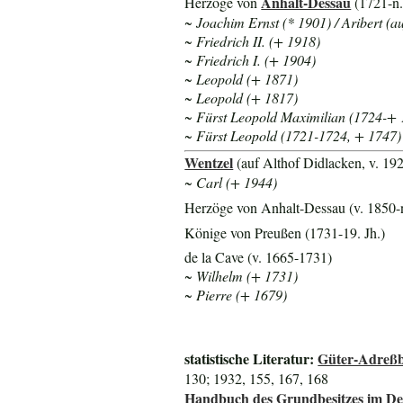
Anhalt-Dessau
Herzöge von
(1721-n.
~ Joachim Ernst (* 1901) / Aribert (a
~ Friedrich II. (+ 1918)
~ Friedrich I. (+ 1904)
~ Leopold (+ 1871)
~ Leopold (+ 1817)
~ Fürst Leopold Maximilian (1724-+ 
~ Fürst Leopold (1721-1724, + 1747)
Wentzel
(auf Althof Didlacken, v. 19
~ Carl (+ 1944)
Herzöge von Anhalt-Dessau (v. 1850-
Könige von Preußen (1731-19. Jh.)
de la Cave (v. 1665-1731)
~ Wilhelm (+ 1731)
~ Pierre (+ 1679)
statistische Literatur:
Güter-Adreßb
130; 1932, 155, 167, 168
Handbuch des Grundbesitzes im De