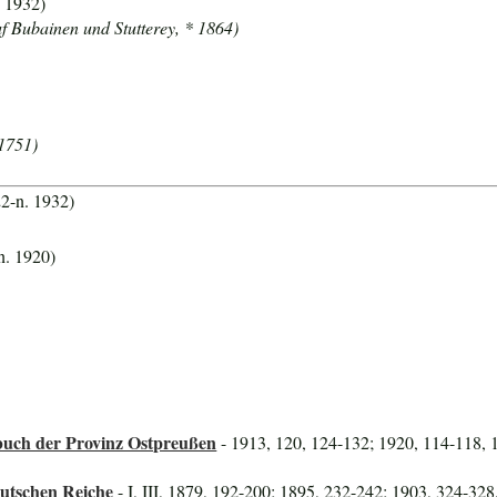
 1932)
uf Bubainen und Stutterey, * 1864)
1751)
22-n. 1932)
n. 1920)
uch der Provinz Ostpreußen
- 1913, 120, 124-132; 1920, 114-118, 
utschen Reiche
- I, III, 1879, 192-200; 1895, 232-242; 1903, 324-32