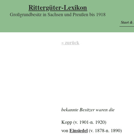
Rittergüter-Lexikon
Großgrundbesitz in Sachsen und Preußen bis 1918
Start &
« zurück
bekannte Besitzer waren die
Kopp (v. 1901-n. 1920)
Einsiedel
von
(v. 1878-n. 1890)