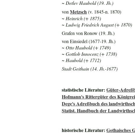
~ Detlev Haubold (19. Jh.)
Metzsch
von
(v. 1845-n. 1870)
~ Heinrich (+ 1875)
~ Ludwig Friedrich August (+ 1870)
Grafen von Ronow (19. Jh.)
von Einsiedel (1677-19. Jh.)
~ Otto Haubold (+ 1749)
~ Gottlob Innocenz (+ 1738)
~ Haubold (+ 1712)
Stadt Geithain (14. Jh.-1677)
statistische Literatur:
Güter-Adreßb
Hofmann's Rittergüter des Königre
Dege's Adreßbuch des landwirthsch
Statist. Handbuch der Landwirthsc
historische Literatur:
Gothaisches 