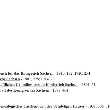
uch für das Königreich Sachsen
- 1910, 182; 1920, 254
ichs Sachsen
- 1901, 228; 1914, 268
aftlichen Grundbesitzes im Königreich Sachsen
- 1891, 51
haft des Königreiches Sachsen
- 1878, 464
Genealogisches Taschenbuch der Uradeligen Häuser
- 1931, 306, 31