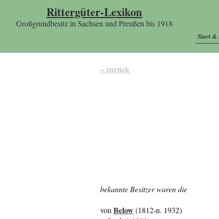
Rittergüter-Lexikon
Großgrundbesitz in Sachsen und Preußen bis 1918
Start &
« zurück
bekannte Besitzer waren die
Below
von
(1812-n. 1932)