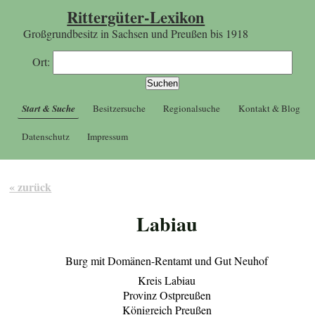
Rittergüter-Lexikon
Großgrundbesitz in Sachsen und Preußen bis 1918
Ort:
Start & Suche
Besitzersuche
Regionalsuche
Kontakt & Blog
Datenschutz
Impressum
« zurück
Labiau
Burg mit Domänen-Rentamt und Gut Neuhof
Kreis Labiau
Provinz Ostpreußen
Königreich Preußen