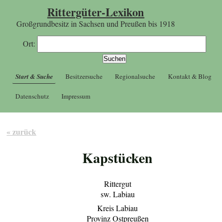
Rittergüter-Lexikon
Großgrundbesitz in Sachsen und Preußen bis 1918
Ort:
Start & Suche
Besitzersuche
Regionalsuche
Kontakt & Blog
Datenschutz
Impressum
« zurück
Kapstücken
Rittergut
sw. Labiau
Kreis Labiau
Provinz Ostpreußen