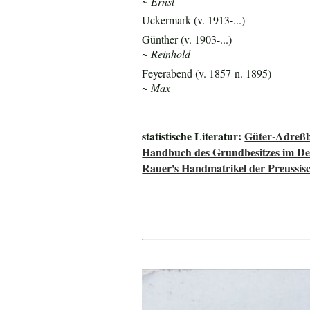
~ Ernst
Uckermark (v. 1913-...)
Günther (v. 1903-...)
~ Reinhold
Feyerabend (v. 1857-n. 1895)
~ Max
statistische Literatur:
Güter-Adreßb
Handbuch des Grundbesitzes im De
Rauer's Handmatrikel der Preussisc