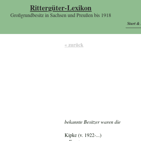
Rittergüter-Lexikon
Großgrundbesitz in Sachsen und Preußen bis 1918
Start &
« zurück
bekannte Besitzer waren die
Kipke (v. 1922-...)