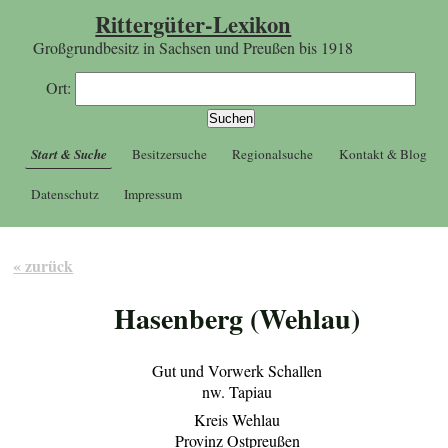
Rittergüter-Lexikon
Großgrundbesitz in Sachsen und Preußen bis 1918
Ort:
Start & Suche
Besitzersuche
Regionalsuche
Kontakt & Blog
Datenschutz
Impressum
« zurück
Hasenberg (Wehlau)
Gut und Vorwerk Schallen
nw. Tapiau
Kreis Wehlau
Provinz Ostpreußen