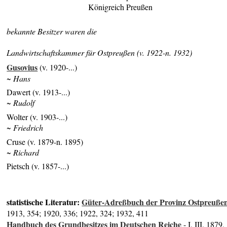
Königreich Preußen
bekannte Besitzer waren die
Landwirtschaftskammer für Ostpreußen (v. 1922-n. 1932)
Gusovius
(v. 1920-...)
~ Hans
Dawert (v. 1913-...)
~ Rudolf
Wolter (v. 1903-...)
~ Friedrich
Cruse (v. 1879-n. 1895)
~ Richard
Pietsch (v. 1857-...)
statistische Literatur:
Güter-Adreßbuch der Provinz Ostpreuße
1913, 354; 1920, 336; 1922, 324; 1932, 411
Handbuch des Grundbesitzes im Deutschen Reiche
- I, III, 1879,